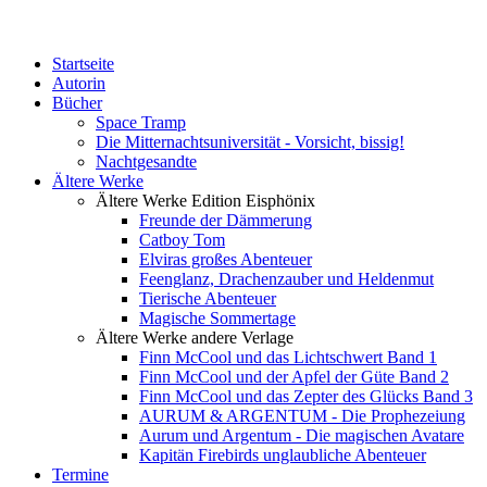
Startseite
Autorin
Bücher
Space Tramp
Die Mitternachtsuniversität - Vorsicht, bissig!
Nachtgesandte
Ältere Werke
Ältere Werke Edition Eisphönix
Freunde der Dämmerung
Catboy Tom
Elviras großes Abenteuer
Feenglanz, Drachenzauber und Heldenmut
Tierische Abenteuer
Magische Sommertage
Ältere Werke andere Verlage
Finn McCool und das Lichtschwert Band 1
Finn McCool und der Apfel der Güte Band 2
Finn McCool und das Zepter des Glücks Band 3
AURUM & ARGENTUM - Die Prophezeiung
Aurum und Argentum - Die magischen Avatare
Kapitän Firebirds unglaubliche Abenteuer
Termine