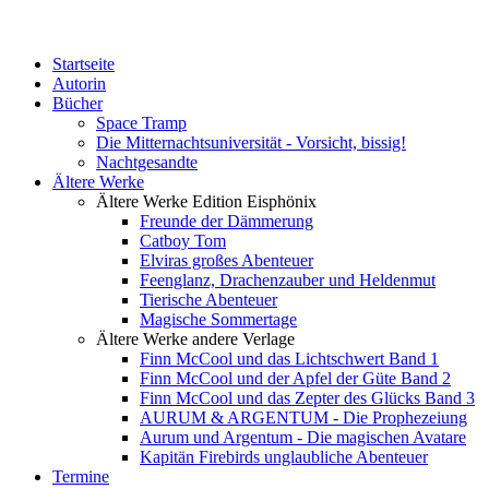
Startseite
Autorin
Bücher
Space Tramp
Die Mitternachtsuniversität - Vorsicht, bissig!
Nachtgesandte
Ältere Werke
Ältere Werke Edition Eisphönix
Freunde der Dämmerung
Catboy Tom
Elviras großes Abenteuer
Feenglanz, Drachenzauber und Heldenmut
Tierische Abenteuer
Magische Sommertage
Ältere Werke andere Verlage
Finn McCool und das Lichtschwert Band 1
Finn McCool und der Apfel der Güte Band 2
Finn McCool und das Zepter des Glücks Band 3
AURUM & ARGENTUM - Die Prophezeiung
Aurum und Argentum - Die magischen Avatare
Kapitän Firebirds unglaubliche Abenteuer
Termine