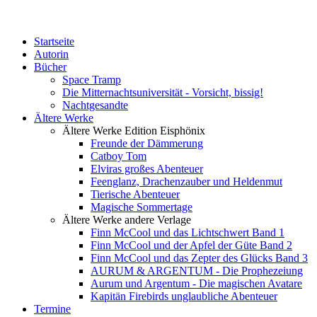
Startseite
Autorin
Bücher
Space Tramp
Die Mitternachtsuniversität - Vorsicht, bissig!
Nachtgesandte
Ältere Werke
Ältere Werke Edition Eisphönix
Freunde der Dämmerung
Catboy Tom
Elviras großes Abenteuer
Feenglanz, Drachenzauber und Heldenmut
Tierische Abenteuer
Magische Sommertage
Ältere Werke andere Verlage
Finn McCool und das Lichtschwert Band 1
Finn McCool und der Apfel der Güte Band 2
Finn McCool und das Zepter des Glücks Band 3
AURUM & ARGENTUM - Die Prophezeiung
Aurum und Argentum - Die magischen Avatare
Kapitän Firebirds unglaubliche Abenteuer
Termine